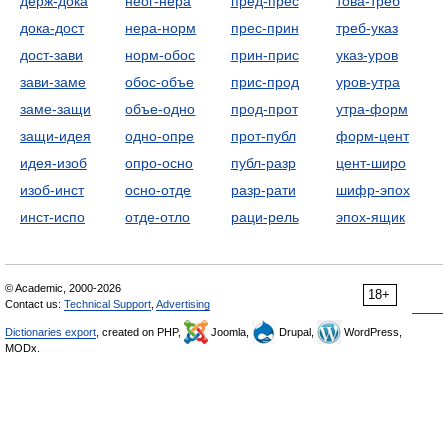
держ-дока
неог-нера
пред-прес
това-треб
дока-дост
нера-норм
прес-прин
треб-указ
дост-зави
норм-обос
прин-прис
указ-уров
зави-заме
обос-объе
прис-прод
уров-утра
заме-защи
объе-одно
прод-прот
утра-форм
защи-идея
одно-опре
прот-публ
форм-цент
идея-изоб
опро-осно
публ-разр
цент-широ
изоб-инст
осно-отде
разр-рати
шифр-эпох
инст-испо
отде-отло
раци-рель
эпох-ящик
© Academic, 2000-2026
18+
Contact us:
Technical Support
,
Advertising
Dictionaries export
, created on PHP,
Joomla,
Drupal,
WordPress,
MODx.