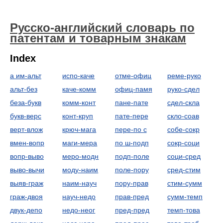
Русско-английский словарь по
патентам и товарным знакам
Index
а им-альт
испо-каче
отме-офиц
реме-руко
альт-без
каче-комм
офиц-памя
руко-сдел
беза-букв
комм-конт
пане-пате
сдел-скла
букв-верс
конт-круп
пате-пере
скло-соав
верт-влож
крюч-мага
пере-по с
собе-сокр
вмен-вопр
маги-мера
по ш-подп
сокр-соци
вопр-выво
меро-модн
подп-поле
соци-сред
выво-вычи
моду-наим
поле-пору
сред-стим
выяв-граж
наим-науч
пору-прав
стим-сумм
граж-двоя
науч-недо
прав-пред
сумм-темп
двук-депо
недо-неог
пред-пред
темп-това